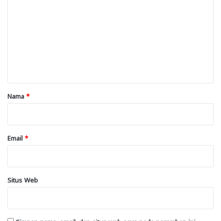
o
m
e
n
t
a
r
Nama
*
*
Email
*
Situs Web