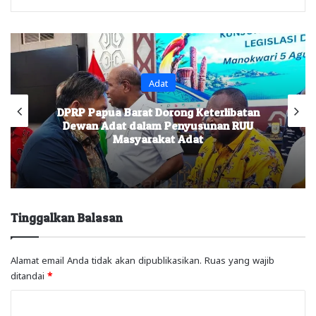
Adat
DPRP Papua Barat Dorong Keterlibatan
Dewan Adat dalam Penyusunan RUU
Masyarakat Adat
Tinggalkan Balasan
Alamat email Anda tidak akan dipublikasikan.
Ruas yang wajib
ditandai
*
K