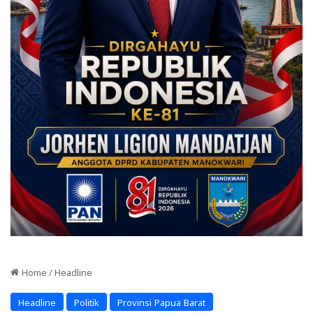
Home
/
Headline
Headline
Politik
Provinsi Papua Barat