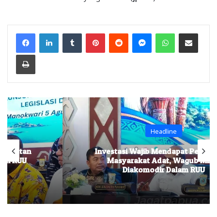
Facebook
LinkedIn
Tumblr
Pinterest
Reddit
Messenger
WhatsApp
Share via Email
Print
Headline
Investasi Wajib Mendapat Persetujuan
Masyarakat Adat, Wagub Minta
Diakomodir Dalam RUU