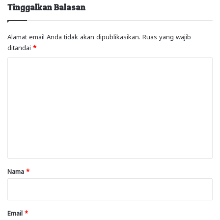
Tinggalkan Balasan
Alamat email Anda tidak akan dipublikasikan.
Ruas yang wajib
ditandai
*
K
o
m
e
n
t
a
r
Nama
*
*
Email
*