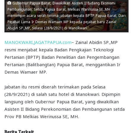
Gubernur Papua Barat, Diwakilkan Asisten II Bidang Ekonomi
Pembangunan, Setda Papua Barat, Melkias Warinussa SE.,MH
memimpin acara serah terima jabatan kepala BPTP Papua Barat, Dari
Pejabat Lama Ir Demas Wamaer MP kepada pejabat baru Zainal
Abidin SP.,MP, Selasa (28/9/2021) di Manokwari.
MANOKWARI,JAGATPAPUA.com
– Zainal Abidin SP.,MP
resmi menjabat kepala Badan Pengkajian Teknologi
Pertanian (BPTP) Badan Penelitian dan Pengembangan
Pertanian (Balitbangtan) Papua Barat, menggantikan Ir
Demas Wamaer MP.
Jabatan itu resmi diserah terimakan pada Selasa
(28/9/2021) di salah satu hotel di Manokwari. Dipimpin
langsung oleh Gubernur Papua Barat, yang diwakilkan
Asisten II Bidang Perekonomian dan Pembangunan setda
Prov PB Melkias Werinussa SE, MH.
Berita Terkait