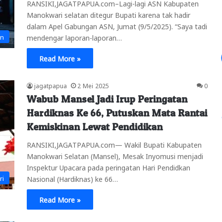
RANSIKI,JAGATPAPUA.com–Lagi-lagi ASN Kabupaten
Manokwari selatan ditegur Bupati karena tak hadir
dalam Apel Gabungan ASN, Jumat (9/5/2025). “Saya tadi
an
mendengar laporan-laporan…
Read More »
jagatpapua
2 Mei 2025
0
Wabub Mansel Jadi Irup Peringatan
Hardiknas Ke 66, Putuskan Mata Rantai
Kemiskinan Lewat Pendidikan
RANSIKI,JAGATPAPUA.com— Wakil Bupati Kabupaten
Manokwari Selatan (Mansel), Mesak Inyomusi menjadi
Inspektur Upacara pada peringatan Hari Pendidkan
ri
Nasional (Hardiknas) ke 66…
Read More »