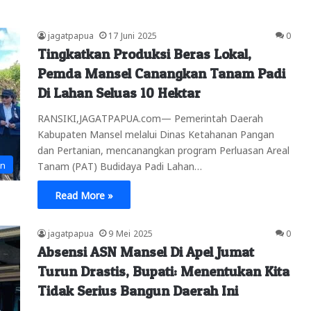
jagatpapua
17 Juni 2025
0
Tingkatkan Produksi Beras Lokal,
Pemda Mansel Canangkan Tanam Padi
Di Lahan Seluas 10 Hektar
RANSIKI,JAGATPAPUA.com— Pemerintah Daerah
Kabupaten Mansel melalui Dinas Ketahanan Pangan
dan Pertanian, mencanangkan program Perluasan Areal
an
Tanam (PAT) Budidaya Padi Lahan…
Read More »
jagatpapua
9 Mei 2025
0
Absensi ASN Mansel Di Apel Jumat
Turun Drastis, Bupati: Menentukan Kita
Tidak Serius Bangun Daerah Ini