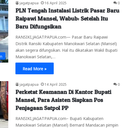
jagatpapua
16 April 2025
0
PLN Tengah Instalasi Listrik Pasar Baru
Raipawi Mansel, Wabub: Setelah Itu
Baru Difungsikan
RANSIKI,JAGATPAPUA.com— Pasar Baru Raipawi
Distrik Ransiki Kabupaten Manokwari Selatan (Mansel)
akan segera difungsikan. Hal itu dikatakan Wakil Bupati
an
Manokwari Selatan,…
Read More »
jagatpapua
14 April 2025
0
Perketat Keamanan Di Kantor Bupati
Mansel, Para Asisten Siapkan Pos
Penjagaan Satpol PP
RANSIKI,JAGATPAPUA.com– Bupati Kabupaten
Manokwari Selatan (Mansel) Bernard Mandacan pimpin