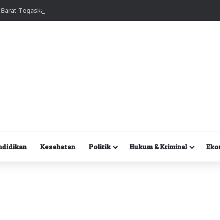
Gubernur Papua Barat Tegaskan Nakes dan Instansi Tak Boleh Persulit Masyarakat Berobat
ndidikan
Kesehatan
Politik
Hukum & Kriminal
Eko