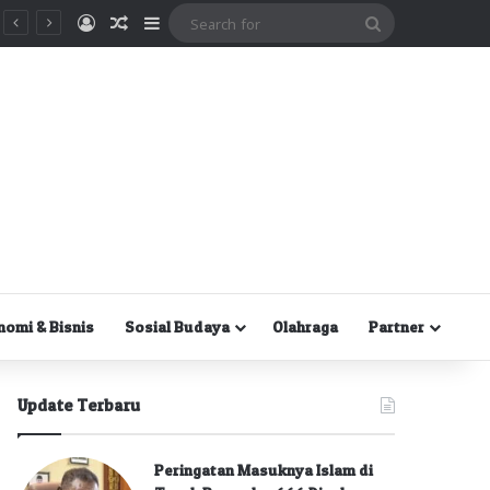
Masuk
Random Article
Sidebar
Search
for
nomi & Bisnis
Sosial Budaya
Olahraga
Partner
Update Terbaru
Peringatan Masuknya Islam di