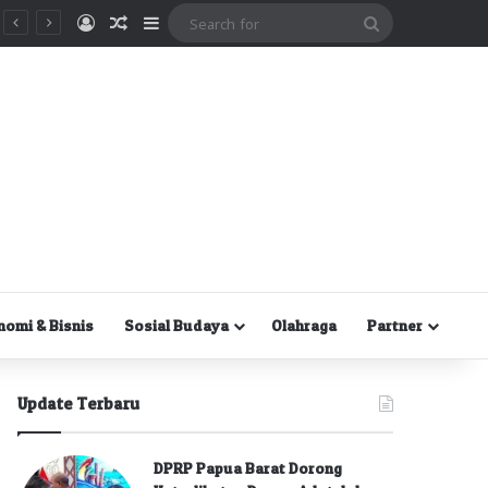
Masuk
Random Article
Sidebar
Search
for
nomi & Bisnis
Sosial Budaya
Olahraga
Partner
Update Terbaru
DPRP Papua Barat Dorong