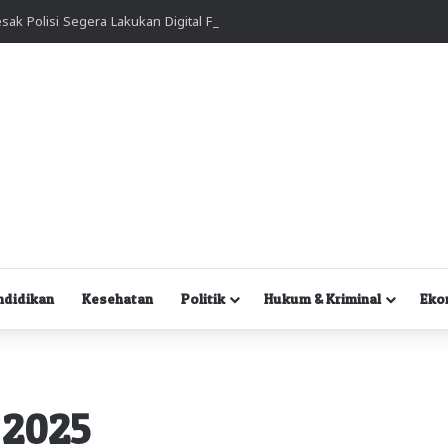
Kuasa Hukum Desak Polisi Segera Lakukan Digital Forensik HP Yanto Idorway dan Dua Saksi Kunci
ndidikan
Kesehatan
Politik
Hukum & Kriminal
Eko
 2025