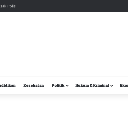
Kuasa Hukum Desak Polisi Segera Lakukan Digital Forensik HP Yanto Idorway dan Dua Saksi Kunci
ndidikan
Kesehatan
Politik
Hukum & Kriminal
Eko