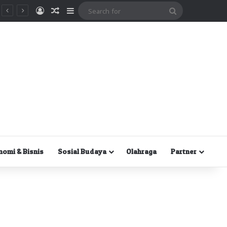
Masuk
Random Article
Sidebar
Search
for
nomi & Bisnis
Sosial Budaya
Olahraga
Partner