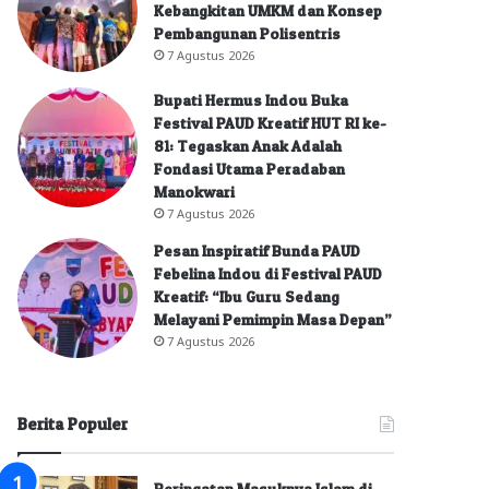
Kebangkitan UMKM dan Konsep
Pembangunan Polisentris
7 Agustus 2026
Bupati Hermus Indou Buka
Festival PAUD Kreatif HUT RI ke-
81: Tegaskan Anak Adalah
Fondasi Utama Peradaban
Manokwari
7 Agustus 2026
Pesan Inspiratif Bunda PAUD
Febelina Indou di Festival PAUD
Kreatif: “Ibu Guru Sedang
Melayani Pemimpin Masa Depan”
7 Agustus 2026
Berita Populer
Peringatan Masuknya Islam di