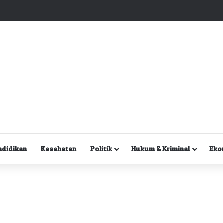
Kuasa Hukum Desak Polisi Segera Lakukan Digital Forensik HP Yanto Idorway dan Dua Saksi Kunci
ndidikan
Kesehatan
Politik
Hukum & Kriminal
Eko