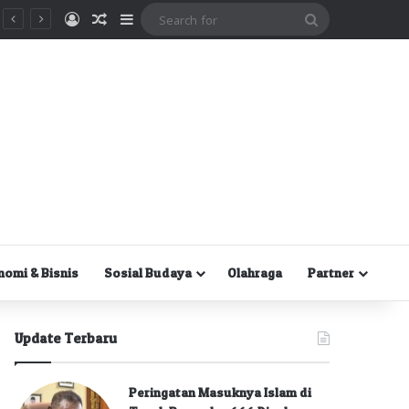
Masuk
Random Article
Sidebar
Search
for
nomi & Bisnis
Sosial Budaya
Olahraga
Partner
Update Terbaru
Peringatan Masuknya Islam di