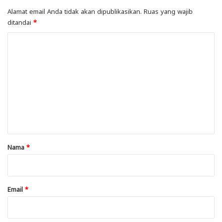
Alamat email Anda tidak akan dipublikasikan.
Ruas yang wajib
ditandai
*
K
o
m
e
n
t
a
r
Nama
*
*
Email
*