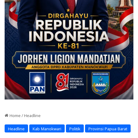
Home
/
Headline
Headline
Kab Manokwari
Politik
Provinsi Papua Barat