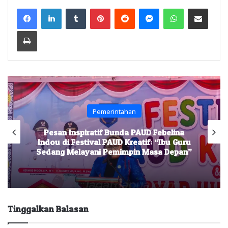
Facebook
LinkedIn
Tumblr
Pinterest
Reddit
Messenger
WhatsApp
Share via Email
Print
Pemerintahan
Pesan Inspiratif Bunda PAUD Febelina
Indou di Festival PAUD Kreatif: “Ibu Guru
Sedang Melayani Pemimpin Masa Depan”
Tinggalkan Balasan