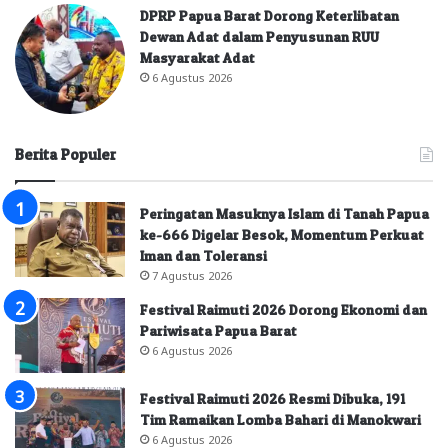
DPRP Papua Barat Dorong Keterlibatan
Dewan Adat dalam Penyusunan RUU
Masyarakat Adat
6 Agustus 2026
Berita Populer
Peringatan Masuknya Islam di Tanah Papua
ke-666 Digelar Besok, Momentum Perkuat
Iman dan Toleransi
7 Agustus 2026
Festival Raimuti 2026 Dorong Ekonomi dan
Pariwisata Papua Barat
6 Agustus 2026
Festival Raimuti 2026 Resmi Dibuka, 191
Tim Ramaikan Lomba Bahari di Manokwari
6 Agustus 2026