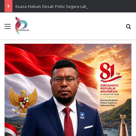
Kuasa Hukum Desak Polisi Segera Lakukan Digital Forensik HP Yanto Idorway dan Dua Saksi Kunci
Menu
Se