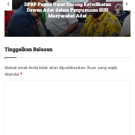
DPRP Papua Barat Dorong Keterlibatan
Dewan Adat dalam Penyusunan RUU
Masyarakat Adat
Tinggalkan Balasan
Alamat email Anda tidak akan dipublikasikan.
Ruas yang wajib
ditandai
*
K
o
m
e
n
t