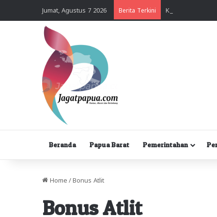
Jumat, Agustus 7 2026
Berita Terkini
Beranda
Papua Barat
Pemerintahan
Pe
Home
/
Bonus Atlit
Bonus Atlit