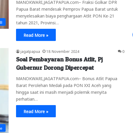
MANOKWARI,JAGATPAPUA.com– Fraksi Golkar DPR
Papua Barat mendesak Pemprov Papua Barat untuk
menyelesaikan biaya penghargaan Atlit PON Ke-21
PB
tahun 2021, Provinsi…
Read More »
jagatpapua
18 November 2024
0
Soal Pembayaran Bonus Atlit, Pj
Gubernur Dorong Dipercepat
MANOKWARI,JAGATPAPUA.com– Bonus Atlit Papua
Barat Perolehan Medali pada PON XXI Aceh yang
hingga saat ini masih menjadi polemik menyita
perhatian…
Read More »
ne