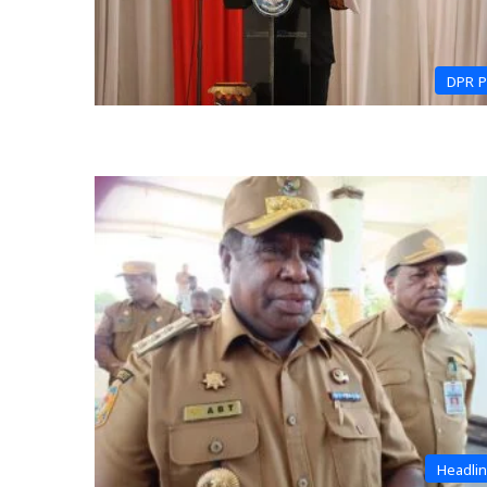
DPR 
Headli