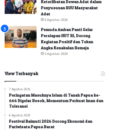
Keterlibatan Dewan Adat dalam
Penyusunan RUU Masyarakat
Adat
6 Agustus 2026
Pemuda Amban Panti Gelar
Persiapan HUT RI, Dorong
Kegiatan Positif dan Tekan
Angka Kenakalan Remaja
5 Agustus 2026
View Terbanyak
7 Agustus 2026
Peringatan Masuknya Islam di Tanah Papua ke-
666 Digelar Besok, Momentum Perkuat Iman dan
Toleransi
6 Agustus 2026
Festival Raimuti 2026 Dorong Ekonomi dan
Pariwisata Papua Barat