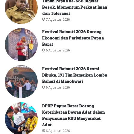
Tanah Papua ke-666 Digelar
Besok, Momentum Perkuat Iman
dan Toleransi
7 Agustus 2026
Festival Raimuti 2026 Dorong
Ekonomi dan Pariwisata Papua
Barat
6 Agustus 2026
Festival Raimuti 2026 Resmi
Dibuka, 191 Tim Ramaikan Lomba
Bahari di Manokwari
6 Agustus 2026
DPRP Papua Barat Dorong
Keterlibatan Dewan Adat dalam
Penyusunan RUU Masyarakat
Adat
6 Agustus 2026