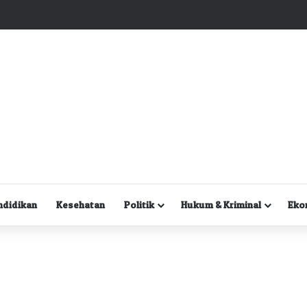
Kuasa Hukum Desak Polisi Segera Lakukan Digital Forensik HP Yanto Idorway dan Dua Saksi Kunci
ndidikan
Kesehatan
Politik
Hukum & Kriminal
Eko