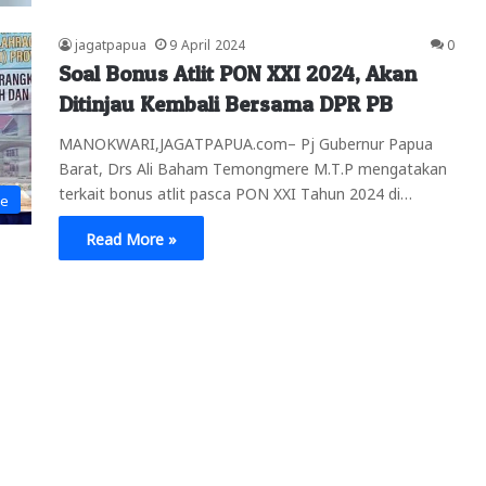
jagatpapua
9 April 2024
0
Soal Bonus Atlit PON XXI 2024, Akan
Ditinjau Kembali Bersama DPR PB
MANOKWARI,JAGATPAPUA.com– Pj Gubernur Papua
Barat, Drs Ali Baham Temongmere M.T.P mengatakan
terkait bonus atlit pasca PON XXI Tahun 2024 di…
ne
Read More »