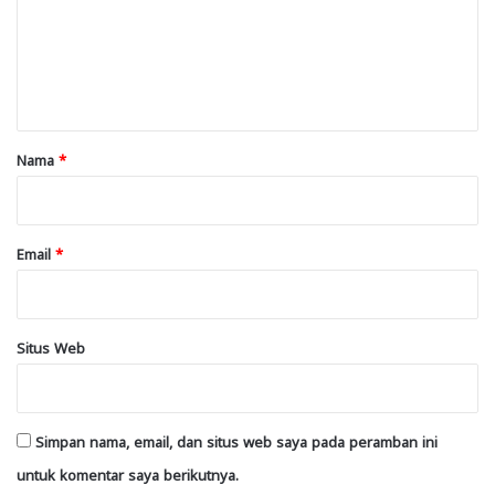
e
n
t
a
r
Nama
*
*
Email
*
Situs Web
Simpan nama, email, dan situs web saya pada peramban ini
untuk komentar saya berikutnya.