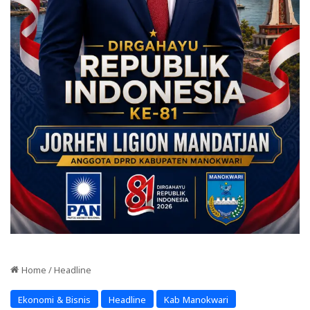
Home
/
Headline
Ekonomi & Bisnis
Headline
Kab Manokwari