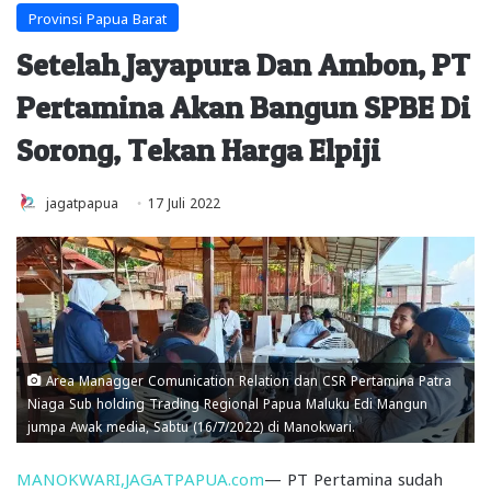
Provinsi Papua Barat
Setelah Jayapura Dan Ambon, PT
Pertamina Akan Bangun SPBE Di
Sorong, Tekan Harga Elpiji
jagatpapua
17 Juli 2022
Area Managger Comunication Relation dan CSR Pertamina Patra
Niaga Sub holding Trading Regional Papua Maluku Edi Mangun
jumpa Awak media, Sabtu (16/7/2022) di Manokwari.
MANOKWARI,JAGATPAPUA.com
— PT Pertamina sudah