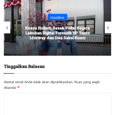
Headline
Praperadilan eks Ketua BKMT PB, Fitri
Arniati Kandas, Hakim Nyatakan ‘Tidak
Dapat Diterima’
Tinggalkan Balasan
Alamat email Anda tidak akan dipublikasikan.
Ruas yang wajib
ditandai
*
K
o
m