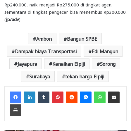
Rp240.000, naik menjadi Rp275.000 di tingkat agen,
sementara di tingkat pengecer bisa menembus Rp300.000.
(
jp/adv
)
Ambon
Bangun SPBE
Dampak biaya Transportasi
Edi Mangun
Jayapura
Kenaikan Elpiji
Sorong
Surabaya
tekan harga Elpiji
Facebook
LinkedIn
Tumblr
Pinterest
Reddit
Messenger
WhatsApp
Share via Email
Print