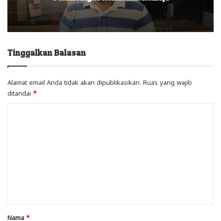
Tinggalkan Balasan
Alamat email Anda tidak akan dipublikasikan.
Ruas yang wajib
ditandai
*
K
o
m
e
n
t
a
r
Nama
*