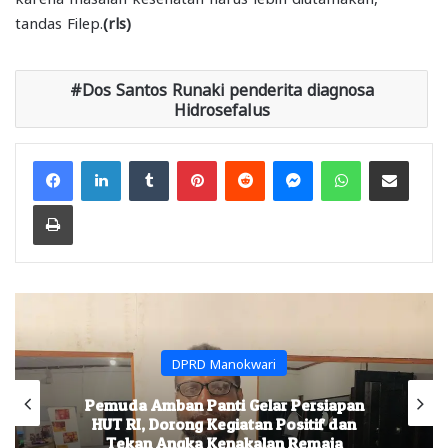
tandas Filep.
(rls)
Dos Santos Runaki penderita diagnosa
Hidrosefalus
Facebook
LinkedIn
Tumblr
Pinterest
Reddit
Messenger
WhatsApp
Share via Email
Print
DPRD Manokwari
Pemuda Amban Panti Gelar Persiapan
HUT RI, Dorong Kegiatan Positif dan
Tekan Angka Kenakalan Remaja