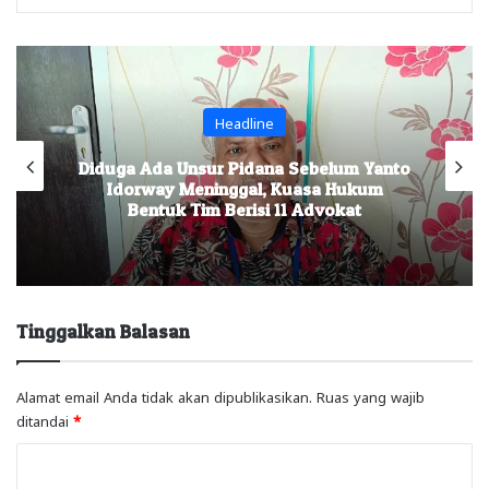
Headline
Diduga Ada Unsur Pidana Sebelum Yanto
Idorway Meninggal, Kuasa Hukum
Bentuk Tim Berisi 11 Advokat
Tinggalkan Balasan
Alamat email Anda tidak akan dipublikasikan.
Ruas yang wajib
ditandai
*
K