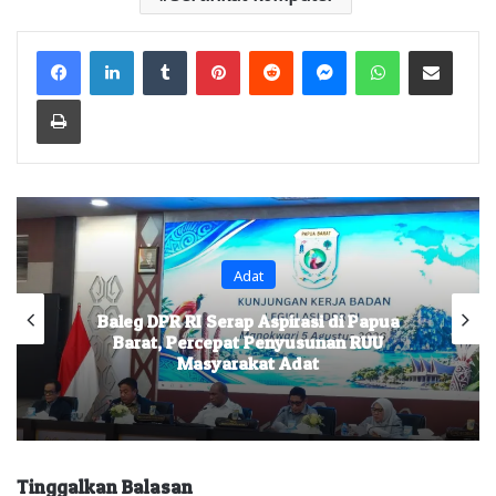
Facebook
LinkedIn
Tumblr
Pinterest
Reddit
Messenger
WhatsApp
Share via Email
Print
Adat
Baleg DPR RI Serap Aspirasi di Papua
Barat, Percepat Penyusunan RUU
Masyarakat Adat
Tinggalkan Balasan