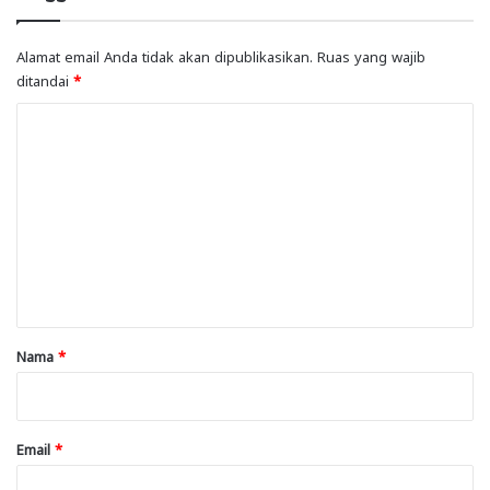
Alamat email Anda tidak akan dipublikasikan.
Ruas yang wajib
ditandai
*
K
o
m
e
n
t
a
r
Nama
*
*
Email
*