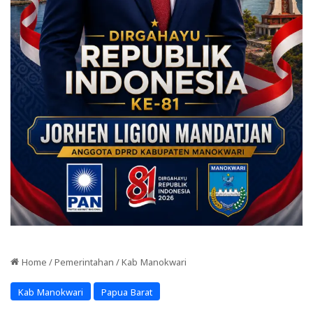
Home
/
Pemerintahan
/
Kab Manokwari
Kab Manokwari
Papua Barat