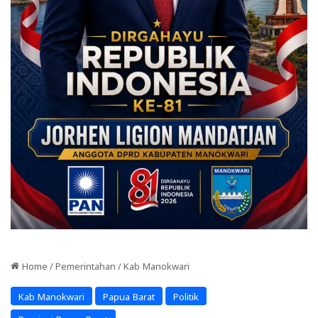
Home
/
Pemerintahan
/
Kab Manokwari
Kab Manokwari
Papua Barat
Politik