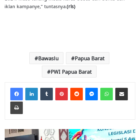
iklan kampanye,” tuntasnya.
(rls)
Bawaslu
Papua Barat
PWI Papua Barat
Facebook
LinkedIn
Tumblr
Pinterest
Reddit
Messenger
WhatsApp
Share via Email
Print