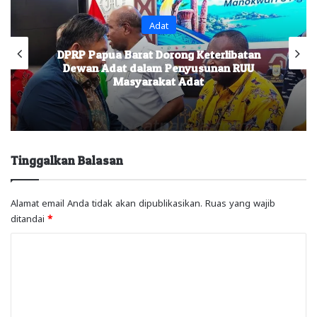
Adat
DPRP Papua Barat Dorong Keterlibatan
Dewan Adat dalam Penyusunan RUU
Masyarakat Adat
Tinggalkan Balasan
Alamat email Anda tidak akan dipublikasikan.
Ruas yang wajib
ditandai
*
K
o
m
e