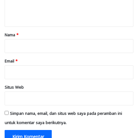
n
t
a
r
Nama
*
*
Email
*
Situs Web
Simpan nama, email, dan situs web saya pada peramban ini
untuk komentar saya berikutnya.