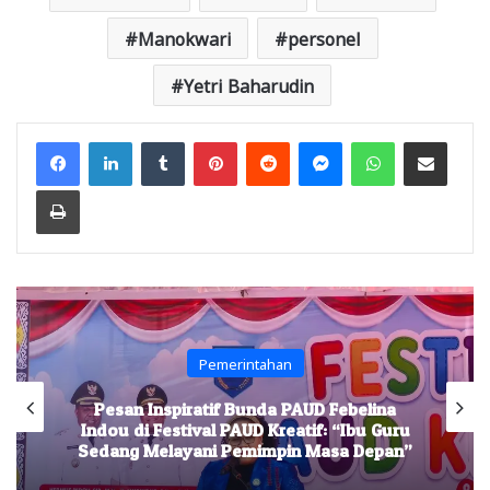
Manokwari
personel
Yetri Baharudin
Facebook
LinkedIn
Tumblr
Pinterest
Reddit
Messenger
WhatsApp
Share via Email
Print
Pemerintahan
Pesan Inspiratif Bunda PAUD Febelina
Indou di Festival PAUD Kreatif: “Ibu Guru
Sedang Melayani Pemimpin Masa Depan”