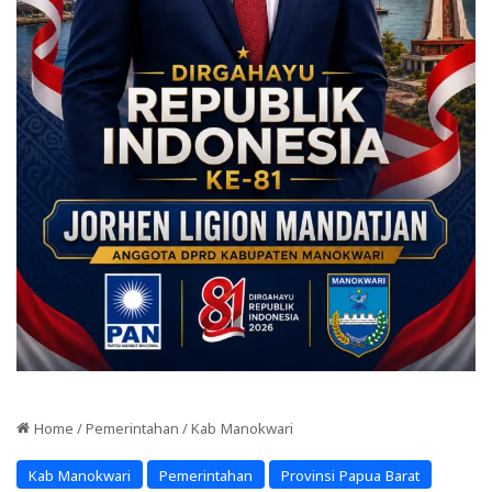
Home
/
Pemerintahan
/
Kab Manokwari
Kab Manokwari
Pemerintahan
Provinsi Papua Barat