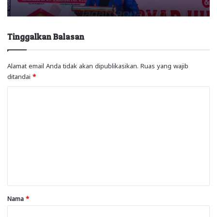
Tinggalkan Balasan
Alamat email Anda tidak akan dipublikasikan.
Ruas yang wajib
ditandai
*
K
o
m
e
n
t
a
r
Nama
*
*