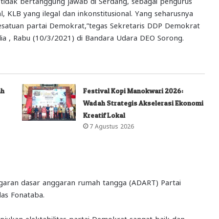
m tidak bertanggung jawab di Serdang, sebagai pengurus
KLB yang ilegal dan inkonstitusional. Yang seharusnya
kesatuan partai Demokrat,”tegas Sekretaris DDP Demokrat
ia , Rabu (10/3/2021) di Bandara Udara DEO Sorong.
ah
Festival Kopi Manokwari 2026:
Wadah Strategis Akselerasi Ekonomi
Kreatif Lokal
7 Agustus 2026
ggaran dasar anggaran rumah tangga (ADART) Partai
das Fonataba.
unjukan elektabilitas partai Demokrat sangat baik dan