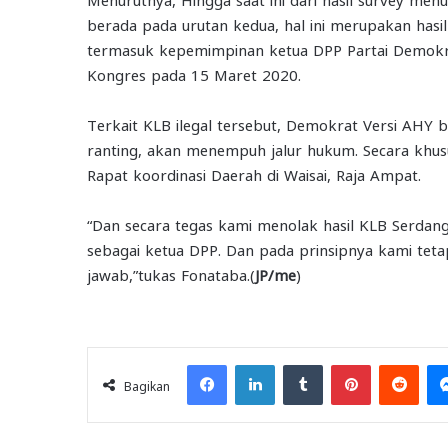
berada pada urutan kedua, hal ini merupakan hasil
termasuk kepemimpinan ketua DPP Partai Demokra
Kongres pada 15 Maret 2020.
Terkait KLB ilegal tersebut, Demokrat Versi AHY
ranting, akan menempuh jalur hukum. Secara khu
Rapat koordinasi Daerah di Waisai, Raja Ampat.
“Dan secara tegas kami menolak hasil KLB Serda
sebagai ketua DPP. Dan pada prinsipnya kami tet
jawab,”tukas Fonataba.(
JP/me
)
Facebook
LinkedIn
Tumblr
Pinterest
Redd
Bagikan