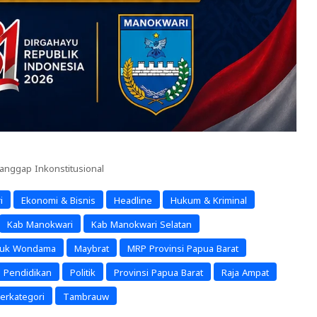
anggap Inkonstitusional
i
Ekonomi & Bisnis
Headline
Hukum & Kriminal
Kab Manokwari
Kab Manokwari Selatan
luk Wondama
Maybrat
MRP Provinsi Papua Barat
Pendidikan
Politik
Provinsi Papua Barat
Raja Ampat
erkategori
Tambrauw