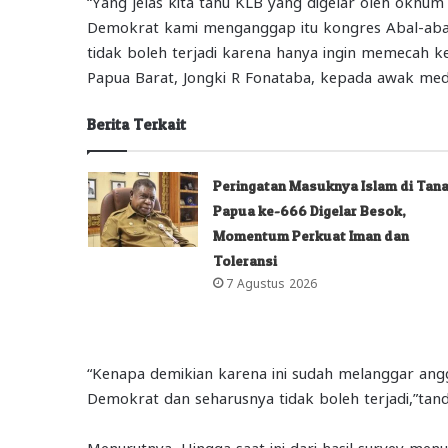
“Yang jelas kita tahu KLB yang digelar oleh oknu
Demokrat kami menganggap itu kongres Abal-abal, 
tidak boleh terjadi karena hanya ingin memecah 
Papua Barat, Jongki R Fonataba, kepada awak med
Berita Terkait
Peringatan Masuknya Islam di Tan
Papua ke-666 Digelar Besok,
Momentum Perkuat Iman dan
Toleransi
7 Agustus 2026
“Kenapa demikian karena ini sudah melanggar an
Demokrat dan seharusnya tidak boleh terjadi,”tan
Menurutnya, Hingga saat ini dari hasil survey men