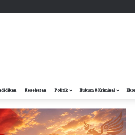
Kuasa Hukum Desak Polisi Segera Lakukan Digital Forensik HP Yanto Idorway dan Dua Saksi Kunci
ndidikan
Kesehatan
Politik
Hukum & Kriminal
Eko