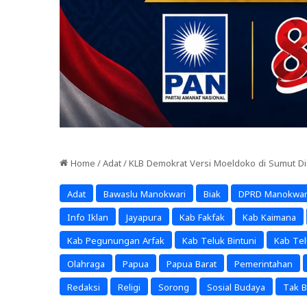
Home
/
Adat
/
KLB Demokrat Versi Moeldoko di Sumut Di
Adat
Bawaslu Manokwari
Biak
DPRD Manokwar
Info Iklan
Jayapura
Kab Fakfak
Kab Kaimana
Kab Pegunungan Arfak
Kab Teluk Bintuni
Kab Te
Olahraga
Papua
Papua Barat
Pemerintahan
Redaksi
Religi
Sorong
Sosial Budaya
Tak B