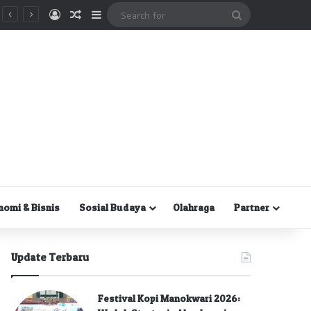
Masuk
Random Article
Sidebar
Search
for
nomi & Bisnis
Sosial Budaya
Olahraga
Partner
Update Terbaru
Festival Kopi Manokwari 2026: