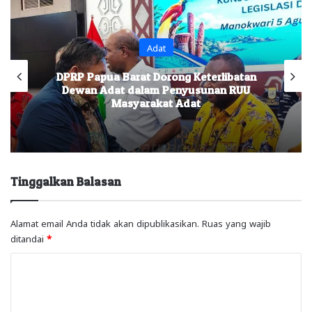
Adat
DPRP Papua Barat Dorong Keterlibatan
Dewan Adat dalam Penyusunan RUU
Masyarakat Adat
Tinggalkan Balasan
Alamat email Anda tidak akan dipublikasikan.
Ruas yang wajib
ditandai
*
K
o
m