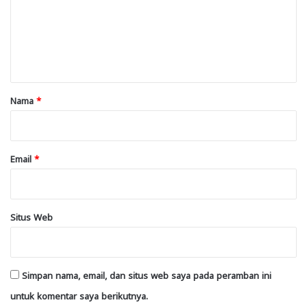
e
n
t
a
r
Nama
*
*
Email
*
Situs Web
Simpan nama, email, dan situs web saya pada peramban ini
untuk komentar saya berikutnya.