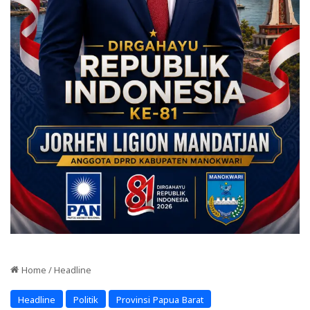
Home
/
Headline
Headline
Politik
Provinsi Papua Barat