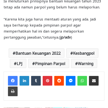
Ia menuturkan prinsipnya bantuan keuangan tahun 2023
tetap ada namun parpol yang belum harus melaporkan.
“Karena kita juga harus mentaati aturan yang ada. Jadi
saya berharap kepada pimpinan parpol agar
memperhatikan hal ini dan segera melaporkan
pertanggung jawaban,”cetusnya.(
jp/adv
)
Bantuan Keuangan 2022
Kesbangpol
LPJ
Pimpinan Parpol
Warning
Facebook
LinkedIn
Tumblr
Pinterest
Reddit
Messenger
WhatsApp
Share via Email
Print