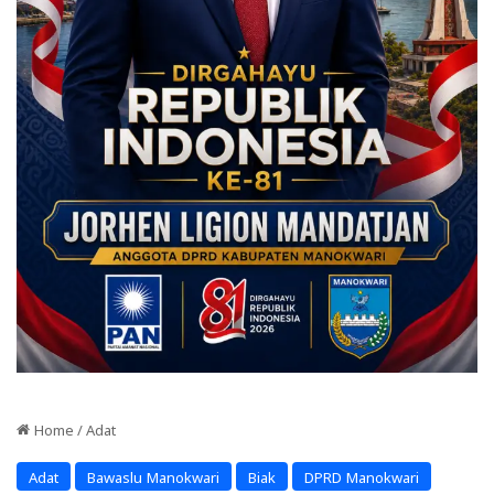
Home
/
Adat
Adat
Bawaslu Manokwari
Biak
DPRD Manokwari