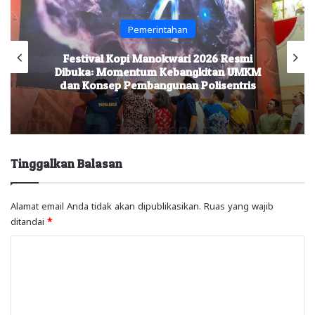
Pemerintahan
Festival Kopi Manokwari 2026 Resmi
Dibuka: Momentum Kebangkitan UMKM
dan Konsep Pembangunan Polisentris
Tinggalkan Balasan
Alamat email Anda tidak akan dipublikasikan.
Ruas yang wajib
ditandai
*
K
o
m
e