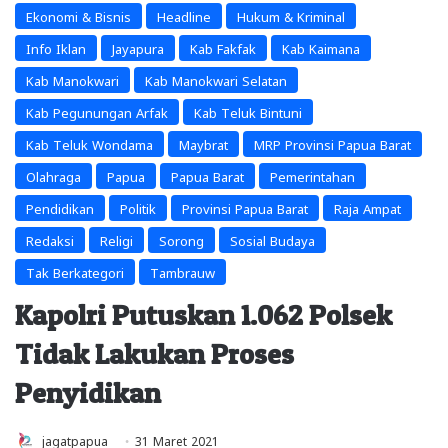
Ekonomi & Bisnis
Headline
Hukum & Kriminal
Info Iklan
Jayapura
Kab Fakfak
Kab Kaimana
Kab Manokwari
Kab Manokwari Selatan
Kab Pegunungan Arfak
Kab Teluk Bintuni
Kab Teluk Wondama
Maybrat
MRP Provinsi Papua Barat
Olahraga
Papua
Papua Barat
Pemerintahan
Pendidikan
Politik
Provinsi Papua Barat
Raja Ampat
Redaksi
Religi
Sorong
Sosial Budaya
Tak Berkategori
Tambrauw
Kapolri Putuskan 1.062 Polsek
Tidak Lakukan Proses
Penyidikan
jagatpapua
31 Maret 2021