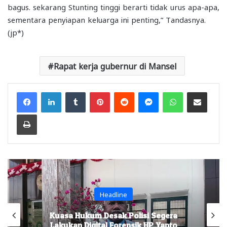
bagus. sekarang Stunting tinggi berarti tidak urus apa-apa,
sementara penyiapan keluarga ini penting,” Tandasnya.
(jp*)
Rapat kerja gubernur di Mansel
Facebook
LinkedIn
Tumblr
Pinterest
Reddit
Messenger
WhatsApp
Share via Email
Print
Headline
Kuasa Hukum Desak Polisi Segera
Lakukan Digital Forensik HP Yanto