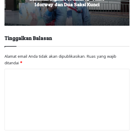
Idorway dan Dua Saksi Kunci
Tinggalkan Balasan
Alamat email Anda tidak akan dipublikasikan.
Ruas yang wajib
ditandai
*
K
o
m
e
n
t
a