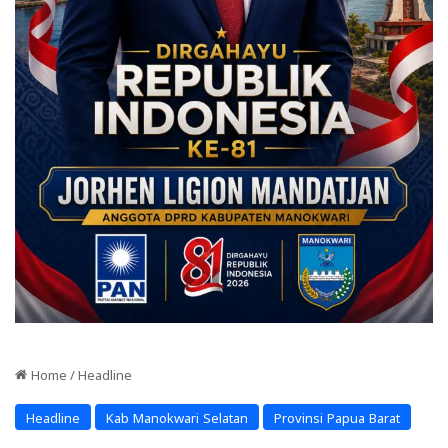
Home
/
Headline
Headline
Kab Manokwari Selatan
Provinsi Papua Barat