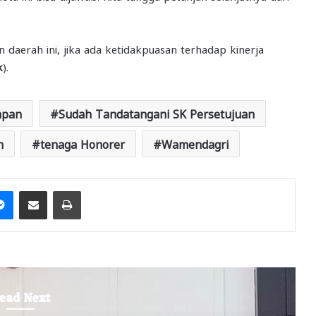
daerah ini, jika ada ketidakpuasan terhadap kinerja
k
).
pan
Sudah Tandatangani SK Persetujuan
n
tenaga Honorer
Wamendagri
it
Messenger
Share via Email
Print
ead Next