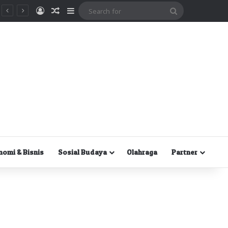
Masuk
Random Article
Sidebar
Search
for
nomi & Bisnis
Sosial Budaya
Olahraga
Partner