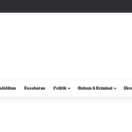
Kuasa Hukum Desak Polisi Segera Lakukan Digital Forensik HP Yanto Idorway dan Dua Saksi Kunci
ndidikan
Kesehatan
Politik
Hukum & Kriminal
Eko