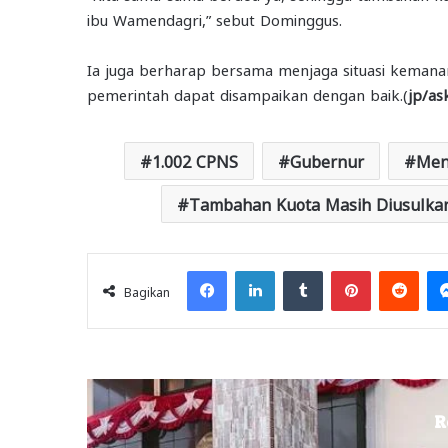
ibu Wamendagri,” sebut Dominggus.
Ia juga berharap bersama menjaga situasi kemanan 
pemerintah dapat disampaikan dengan baik.(
jp/as
1.002 CPNS
Gubernur
Men
Tambahan Kuota Masih Diusulka
Facebook
LinkedIn
Tumblr
Pinterest
Redd
Bagikan
R