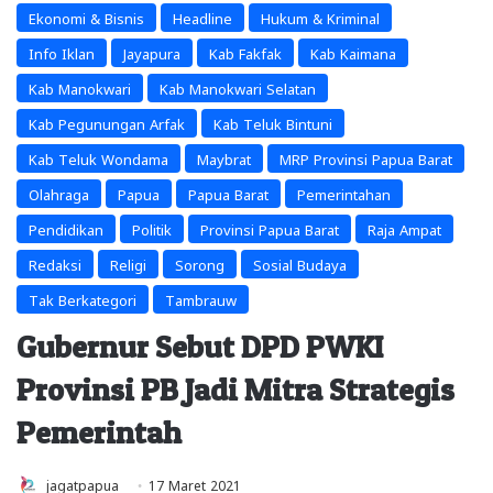
Ekonomi & Bisnis
Headline
Hukum & Kriminal
Info Iklan
Jayapura
Kab Fakfak
Kab Kaimana
Kab Manokwari
Kab Manokwari Selatan
Kab Pegunungan Arfak
Kab Teluk Bintuni
Kab Teluk Wondama
Maybrat
MRP Provinsi Papua Barat
Olahraga
Papua
Papua Barat
Pemerintahan
Pendidikan
Politik
Provinsi Papua Barat
Raja Ampat
Redaksi
Religi
Sorong
Sosial Budaya
Tak Berkategori
Tambrauw
Gubernur Sebut DPD PWKI
Provinsi PB Jadi Mitra Strategis
Pemerintah
jagatpapua
17 Maret 2021