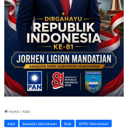
Home
/
Adat
Adat
Bawaslu Manokwari
Biak
DPRD Manokwari