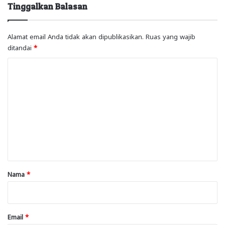
Tinggalkan Balasan
Alamat email Anda tidak akan dipublikasikan.
Ruas yang wajib
ditandai
*
K
o
m
e
n
t
a
r
Nama
*
*
Email
*