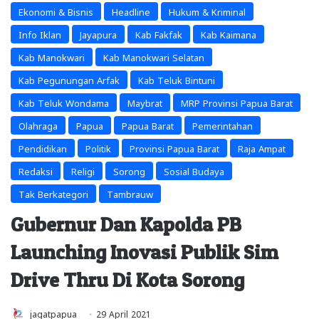
Ekonomi & Bisnis
Headline
Hukum & Kriminal
Info Iklan
Jayapura
Kab Fakfak
Kab Kaimana
Kab Manokwari
Kab Manokwari Selatan
Kab Pegunungan Arfak
Kab Teluk Bintuni
Kab Teluk Wondama
Maybrat
MRP Provinsi Papua Barat
Olahraga
Papua
Papua Barat
Pemerintahan
Pendidikan
Politik
Provinsi Papua Barat
Raja Ampat
Redaksi
Religi
Sorong
Sosial Budaya
Tak Berkategori
Tambrauw
Gubernur Dan Kapolda PB
Launching Inovasi Publik Sim
Drive Thru Di Kota Sorong
jagatpapua
29 April 2021