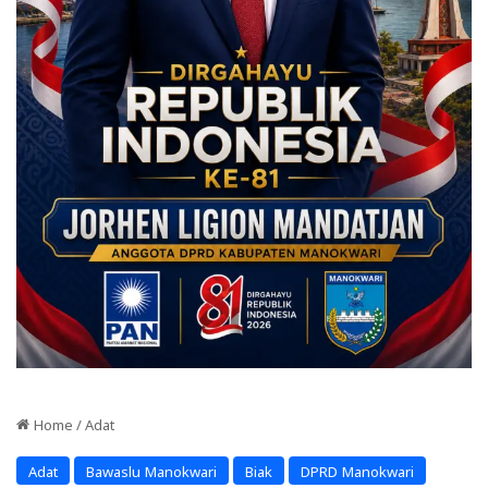
Home
/
Adat
Adat
Bawaslu Manokwari
Biak
DPRD Manokwari