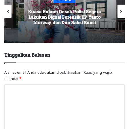
Kuasa Hukum Desak Polisi Segera
Lakukan Digital Forensik HP Yanto
Idorway dan Dua Saksi Kunci
Tinggalkan Balasan
Alamat email Anda tidak akan dipublikasikan.
Ruas yang wajib
ditandai
*
K
o
m
e
n