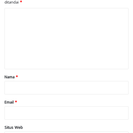
ditandai
*
K
o
m
e
n
t
a
r
Nama
*
*
Email
*
Situs Web