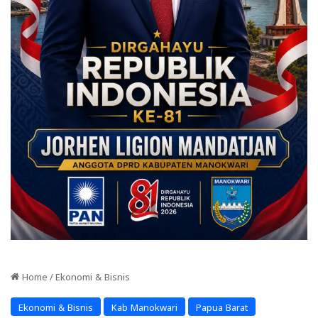
Home
/
Ekonomi & Bisnis
Ekonomi & Bisnis
Kab Manokwari
Papua Barat