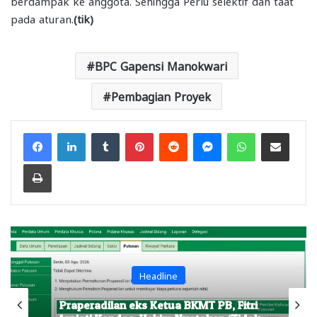
berdampak ke anggota. Sehingga Perlu selektif dan taat
pada aturan.
(tik)
BPC Gapensi Manokwari
Pembagian Proyek
Facebook
LinkedIn
Tumblr
Pinterest
Reddit
Messenger
WhatsApp
Share via Email
Print
Headline
Praperadilan eks Ketua BKMT PB, Fitri