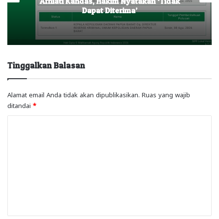
Arniati Kandas, Hakim Nyatakan ‘Tidak
Dapat Diterima’
Tinggalkan Balasan
Alamat email Anda tidak akan dipublikasikan.
Ruas yang wajib
ditandai
*
K
o
m
e
n
t
a