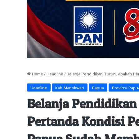
Home
/
Headline
/
Belanja Pendidikan Turun, Apakah P
Headline
Kab Manokwari
Papua
Provinsi Papu
Belanja Pendidikan
Pertanda Kondisi P
Papua Sudah Memb