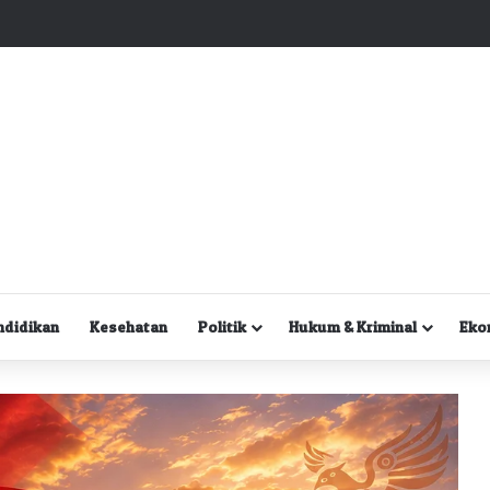
Kuasa Hukum Desak Polisi Segera Lakukan Digital Forensik HP Yanto Idorway dan Dua Saksi Kunci
ndidikan
Kesehatan
Politik
Hukum & Kriminal
Eko