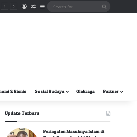
Masuk
Random Article
Sidebar
Search
for
nomi & Bisnis
Sosial Budaya
Olahraga
Partner
Update Terbaru
Peringatan Masuknya Islam di