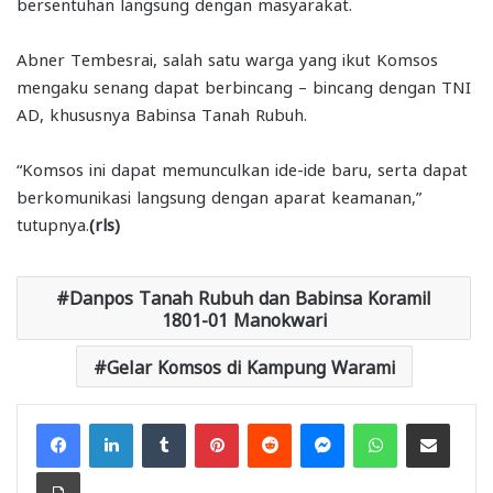
bersentuhan langsung dengan masyarakat.
Abner Tembesrai, salah satu warga yang ikut Komsos
mengaku senang dapat berbincang – bincang dengan TNI
AD, khususnya Babinsa Tanah Rubuh.
“Komsos ini dapat memunculkan ide-ide baru, serta dapat
berkomunikasi langsung dengan aparat keamanan,”
tutupnya.
(rls)
Danpos Tanah Rubuh dan Babinsa Koramil
1801-01 Manokwari
Gelar Komsos di Kampung Warami
Facebook
LinkedIn
Tumblr
Pinterest
Reddit
Messenger
WhatsApp
Share via Email
Print