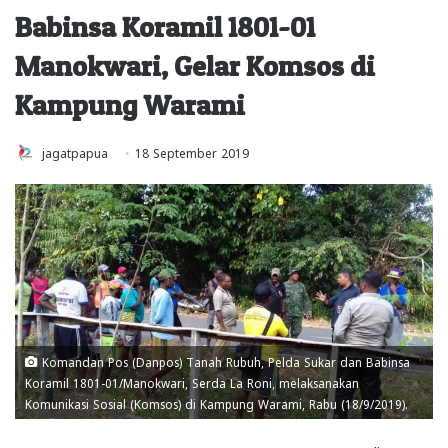
Babinsa Koramil 1801-01
Manokwari, Gelar Komsos di
Kampung Warami
jagatpapua
18 September 2019
Komandan Pos (Danpos) Tanah Rubuh, Pelda Sukar dan Babinsa
Koramil 1801-01/Manokwari, Serda La Roni, melaksanakan
Komunikasi Sosial (Komsos) di Kampung Warami, Rabu (18/9/2019).