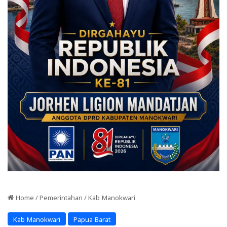
Home
/
Pemerintahan
/
Kab Manokwari
Kab Manokwari
Papua Barat