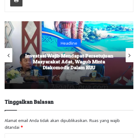
Headline
Investasi Wajib Mendapat Persetujuan
Masyarakat Adat, Wagub Minta
Diakomodir Dalam RUU
Tinggalkan Balasan
Alamat email Anda tidak akan dipublikasikan.
Ruas yang wajib
ditandai
*
K