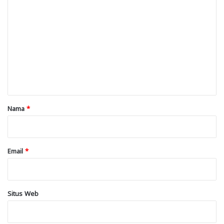
o
m
e
n
t
a
r
Nama
*
*
Email
*
Situs Web