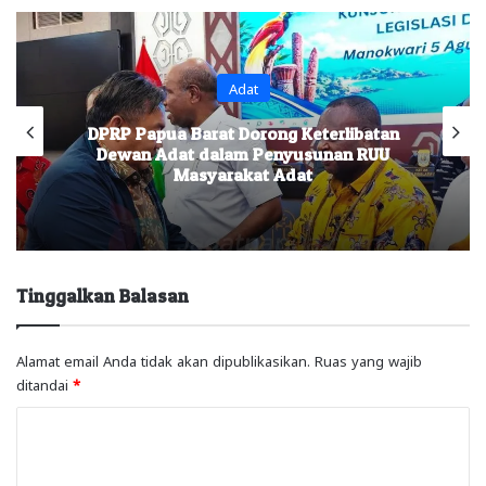
Adat
DPRP Papua Barat Dorong Keterlibatan
Dewan Adat dalam Penyusunan RUU
Masyarakat Adat
Tinggalkan Balasan
Alamat email Anda tidak akan dipublikasikan.
Ruas yang wajib
ditandai
*
K
o