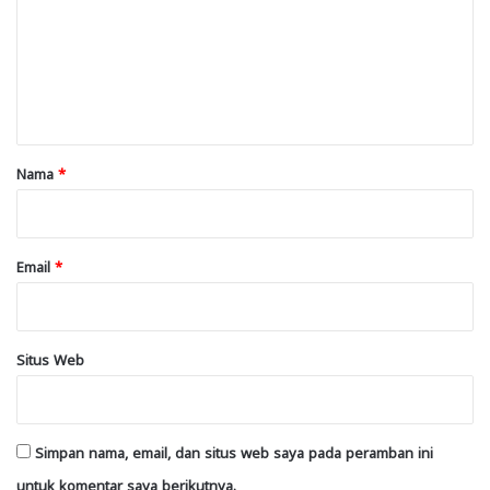
m
e
n
t
a
r
Nama
*
*
Email
*
Situs Web
Simpan nama, email, dan situs web saya pada peramban ini
untuk komentar saya berikutnya.