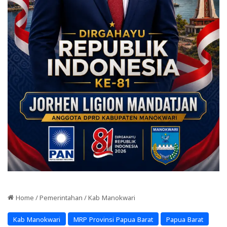
Home
/
Pemerintahan
/
Kab Manokwari
Kab Manokwari
MRP Provinsi Papua Barat
Papua Barat