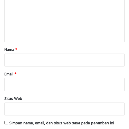
m
e
n
t
a
r
Nama
*
*
Email
*
Situs Web
Simpan nama, email, dan situs web saya pada peramban ini