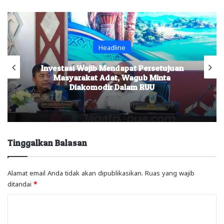
Adat
juan
Baleg DPR RI Serap Aspirasi di Papua
a
Barat, Percepat Penyusunan RUU
Masyarakat Adat
Tinggalkan Balasan
Alamat email Anda tidak akan dipublikasikan.
Ruas yang wajib
ditandai
*
K
o