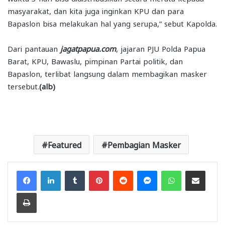
masyarakat, dan kita juga inginkan KPU dan para
Bapaslon bisa melakukan hal yang serupa,” sebut Kapolda.
Dari pantauan
jagatpapua.com
, jajaran PJU Polda Papua
Barat, KPU, Bawaslu, pimpinan Partai politik, dan
Bapaslon, terlibat langsung dalam membagikan masker
tersebut.
(alb)
Featured
Pembagian Masker
Facebook
LinkedIn
Tumblr
Pinterest
Reddit
Messenger
WhatsApp
Share via Email
Print