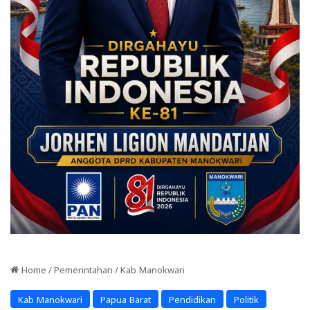
Home
/
Pemerintahan
/
Kab Manokwari
Kab Manokwari
Papua Barat
Pendidikan
Politik