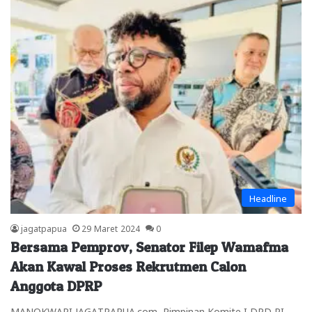
Headline
jagatpapua
29 Maret 2024
0
Bersama Pemprov, Senator Filep Wamafma
Akan Kawal Proses Rekrutmen Calon
Anggota DPRP
MANOKWARI,JAGATPAPUA.com–Pimpinan Komite I DPD RI