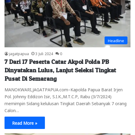
Headline
jagatpapua
3 Juli 2024
0
7 Dari 17 Peserta Catar Akpol Polda PB
Dinyatakan Lulus, Lanjut Seleksi Tingkat
Pusat Di Semarang
MANOKWARI,JAGATPAPUA.com–Kapolda Papua Barat Irjen
Pol. Johnny Eddizon Isir, S.I.K.,M.T.C.P, Rabu (3/7/2024)
memimpin Sidang kelulusan Tingkat Daerah Sebanyak 7 orang
Calon…
Read More »