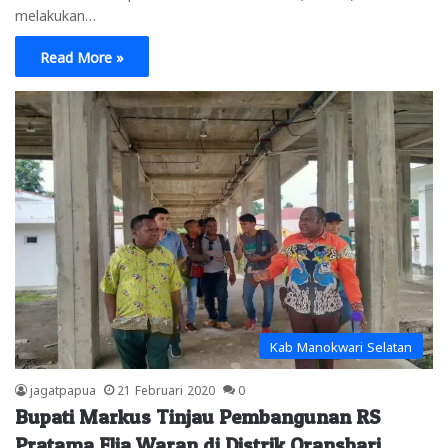
melakukan…
Read More »
Kab Manokwari Selatan
jagatpapua
21 Februari 2020
0
Bupati Markus Tinjau Pembangunan RS
Pratama Elia Waran di Distrik Oransbari