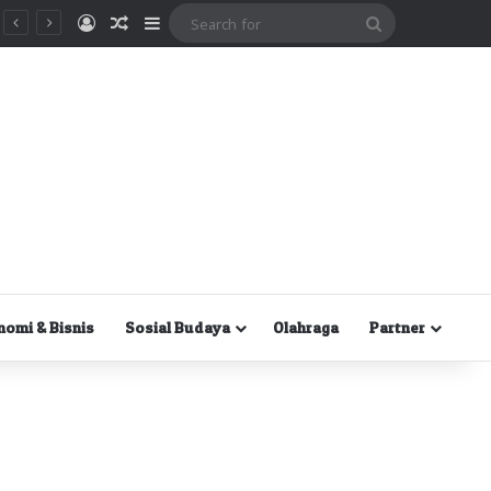
Masuk
Random Article
Sidebar
Search
for
nomi & Bisnis
Sosial Budaya
Olahraga
Partner