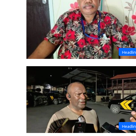
Headli
Headli