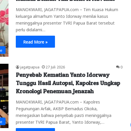
MANOKWARI, JAGATPAPUA.com – Tim Kuasa Hukum
keluarga almarhum Yanto Idorway menilai kasus
meninggalnya presenter TVRI Papua Barat tersebut
perlu didalami…
Read More »
ne
jagatpapua
27 Juli 2026
0
Penyebab Kematian Yanto Idorway
Tunggu Hasil Autopsi, Kapolres Ungkap
Kronologi Penemuan Jenazah
MANOKWARI, JAGATPAPUA.com – Kapolres
Pegunungan Arfak, AKBP Bernadus Okoka,
menegaskan bahwa penyebab pasti meninggalnya
ne
presenter TVRI Papua Barat, Yanto Idorway,…