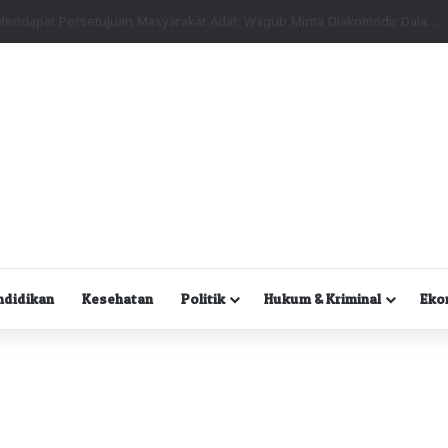
Kuasa Hukum Desak Polisi Segera Lakukan Digital Forensik HP Yanto Idorway dan Dua Saksi Kunci
ndidikan
Kesehatan
Politik
Hukum & Kriminal
Eko