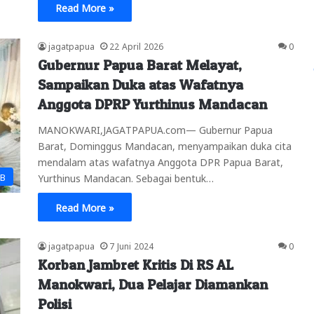
Read More »
jagatpapua
22 April 2026
0
Gubernur Papua Barat Melayat,
Sampaikan Duka atas Wafatnya
Anggota DPRP Yurthinus Mandacan
MANOKWARI,JAGATPAPUA.com— Gubernur Papua
Barat, Dominggus Mandacan, menyampaikan duka cita
mendalam atas wafatnya Anggota DPR Papua Barat,
PB
Yurthinus Mandacan. Sebagai bentuk…
Read More »
jagatpapua
7 Juni 2024
0
Korban Jambret Kritis Di RS AL
Manokwari, Dua Pelajar Diamankan
Polisi