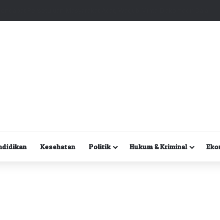
Kuasa Hukum Desak Polisi Segera Lakukan Digital Forensik HP Yanto Idorway dan Dua Saksi Kunci
ndidikan
Kesehatan
Politik
Hukum & Kriminal
Eko