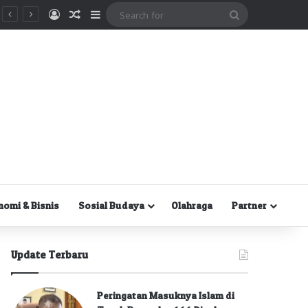
Masuk
Random Article
Sidebar
Search
for
nomi & Bisnis
Sosial Budaya
Olahraga
Partner
Update Terbaru
Peringatan Masuknya Islam di