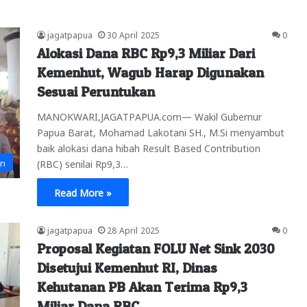
jagatpapua
30 April 2025
0
Alokasi Dana RBC Rp9,3 Miliar Dari
Kemenhut, Wagub Harap Digunakan
Sesuai Peruntukan
MANOKWARI,JAGATPAPUA.com— Wakil Gubernur
Papua Barat, Mohamad Lakotani SH., M.Si menyambut
baik alokasi dana hibah Result Based Contribution
an
(RBC) senilai Rp9,3…
Read More »
jagatpapua
28 April 2025
0
Proposal Kegiatan FOLU Net Sink 2030
Disetujui Kemenhut RI, Dinas
Kehutanan PB Akan Terima Rp9,3
Miliar Dana RBC