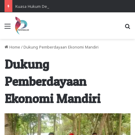
Kuasa Hukum Desak Polisi Segera Lakukan Digital Forensik HP Yanto Idorway dan Dua Saksi Kunci
Menu
Se
Home
/
Dukung Pemberdayaan Ekonomi Mandiri
Dukung
Pemberdayaan
Ekonomi Mandiri