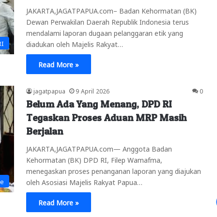
JAKARTA,JAGATPAPUA.com– Badan Kehormatan (BK)
Dewan Perwakilan Daerah Republik Indonesia terus
mendalami laporan dugaan pelanggaran etik yang
RI
diadukan oleh Majelis Rakyat…
Read More »
jagatpapua
9 April 2026
0
Belum Ada Yang Menang, DPD RI
Tegaskan Proses Aduan MRP Masih
Berjalan
JAKARTA,JAGATPAPUA.com— Anggota Badan
Kehormatan (BK) DPD RI, Filep Wamafma,
menegaskan proses penanganan laporan yang diajukan
ne
oleh Asosiasi Majelis Rakyat Papua…
Read More »