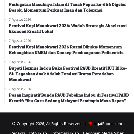
Peringatan Masuknya Islam di Tanah Papua ke-666 Digelar
Besok, Momentum Perkuat Iman dan Toleransi
7 Agustus 2026
Festival Kopi Manokwari 2026: Wadah Strategis Akselerasi
Ekonomi Kreatif Lokal
7 Agustus 2026
Festival Kopi Manokwari 2026 Resmi Dibuka: Momentum
Kebangkitan UMKM dan Konsep Pembangunan Polisentris
7 Agustus 2026
Bupati Hermus Indou Buka Festival PAUD Kreatif HUT RI ke-
81: Tegaskan Anak Adalah Fondasi Utama Peradaban
Manokwari
7 Agustus 2026
Pesan Inspiratif Bunda PAUD Febelina Indou di Festival PAUD
Kreatif: “Ibu Guru Sedang Melayani Pemimpin Masa Depan”
© Copyright 2026, All Rights Reserved |
JagatPapua.com
Redaksi
Info Iklan
Informasi Iklan
Pedoman Media Siber