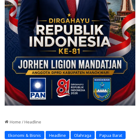
Home
/
Headline
Ekonomi & Bisnis
Headline
Olahraga
Papua Barat