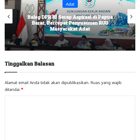
Adat
He
 Serap Aspirasi di Papua
Kuasa Hukum De
cepat Penyusunan RUU
Lakukan Digital
yarakat Adat
Idorway dan 
Tinggalkan Balasan
Alamat email Anda tidak akan dipublikasikan.
Ruas yang wajib
ditandai
*
K
o
m
e
n