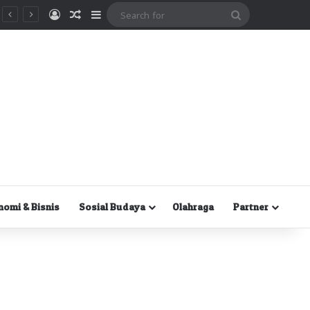
Masuk
Random Article
Sidebar
Search
for
nomi & Bisnis
Sosial Budaya
Olahraga
Partner