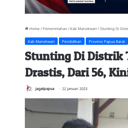
Home
/
Pemerintahan
/
Kab Manokwari
/
Stunting Di Dist
Kab Manokwari
Pendidikan
Provinsi Papua Barat
Stunting Di Distri
Drastis, Dari 56, Kin
jagatpapua
22 Januari 2023