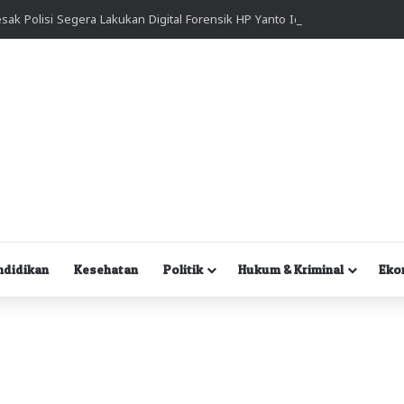
Kuasa Hukum Desak Polisi Segera Lakukan Digital Forensik HP Yanto Idorway dan Dua Saksi Kunci
ndidikan
Kesehatan
Politik
Hukum & Kriminal
Eko