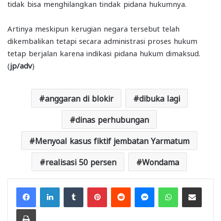
tidak bisa menghilangkan tindak pidana hukumnya.
Artinya meskipun kerugian negara tersebut telah
dikembalikan tetapi secara administrasi proses hukum
tetap berjalan karena indikasi pidana hukum dimaksud.
(
jp/adv
)
anggaran di blokir
dibuka lagi
dinas perhubungan
Menyoal kasus fiktif jembatan Yarmatum
realisasi 50 persen
Wondama
Facebook
LinkedIn
Tumblr
Pinterest
Reddit
Messenger
WhatsApp
Share via Email
Print