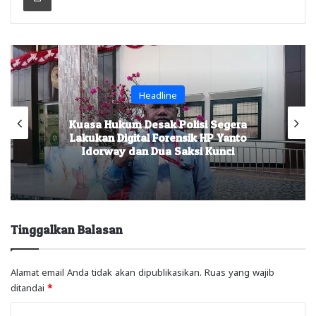
Headline
Kuasa Hukum Desak Polisi Segera
Lakukan Digital Forensik HP Yanto
Idorway dan Dua Saksi Kunci
Tinggalkan Balasan
Alamat email Anda tidak akan dipublikasikan.
Ruas yang wajib
ditandai
*
K