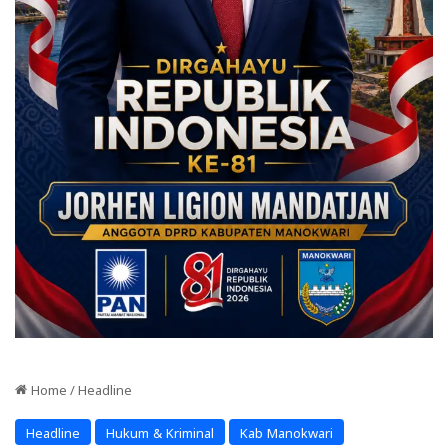
Home
/
Headline
Headline
Hukum & Kriminal
Kab Manokwari