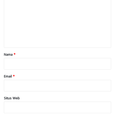
o
m
e
n
t
a
r
Nama
*
*
Email
*
Situs Web