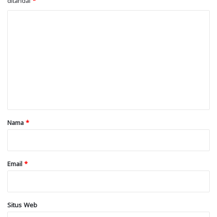
K
o
m
e
n
t
a
r
Nama
*
*
Email
*
Situs Web