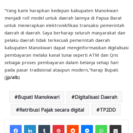
“Yang kami harapkan kedepan kabupaten Manokwari
menjadi roll model untuk daerah lainnya di Papua Barat
untuk menerapkan elektronikfikasi transaksi pemerintah
daerah di daerah. Saya berharap seluruh masyarakat dan
pelaku daerah tidak terkecuali pemerintah daerah
kabupaten Manokwari dapat menginformasikan digitalisasi
pembayaran melalui kanal tunai seperti ATM dan Qris
sebagai proses pembayaran dalam belanja setiap hari
pada pasar tradisional ataupun modern,”harap Bupati.
(
jp/alb
)
Bupati Manokwari
Digitalisasi Daerah
Retribusi Pajak secara digital
TP2DD
Facebook
LinkedIn
Tumblr
Pinterest
Reddit
Messenger
WhatsApp
Share via Email