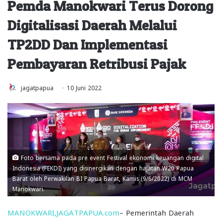
Pemda Manokwari Terus Dorong
Digitalisasi Daerah Melalui
TP2DD Dan Implementasi
Pembayaran Retribusi Pajak
jagatpapua
10 Juni 2022
Foto bersama pada pre event Festival ekonomi keuangan digital
Indonesia (FEKDI) yang disinergikan dengan hajatan W20 Papua
Barat oleh Perwakilan BI Papua Barat, Kamis (9/6/2022) di MCM
Manokwari.
MANOKWARI,JAGATPAPUA.com
– Pemerintah Daerah