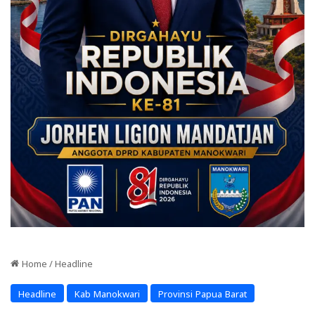
Home
/
Headline
Headline
Kab Manokwari
Provinsi Papua Barat