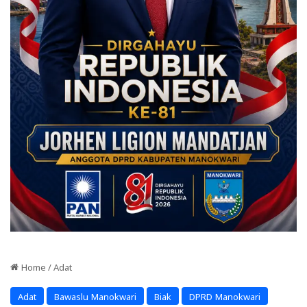
Home
/
Adat
Adat
Bawaslu Manokwari
Biak
DPRD Manokwari