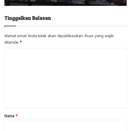
Tinggalkan Balasan
Alamat email Anda tidak akan dipublikasikan.
Ruas yang wajib
ditandai
*
K
o
m
e
n
t
a
r
Nama
*
*