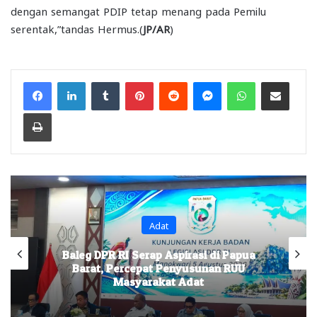
dengan semangat PDIP tetap menang pada Pemilu
serentak,”tandas Hermus.(
JP/AR
)
Facebook
LinkedIn
Tumblr
Pinterest
Reddit
Messenger
WhatsApp
Share via Email
Print
Adat
Baleg DPR RI Serap Aspirasi di Papua
Barat, Percepat Penyusunan RUU
Masyarakat Adat