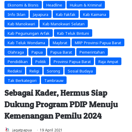
Ekonomi & Bisnis
Headline
Hukum & Kriminal
Info Iklan
Jayapura
Kab Fakfak
Kab Kaimana
Kab Manokwari
Kab Manokwari Selatan
Kab Pegunungan Arfak
Kab Teluk Bintuni
Kab Teluk Wondama
Maybrat
MRP Provinsi Papua Barat
Olahraga
Papua
Papua Barat
Pemerintahan
Pendidikan
Politik
Provinsi Papua Barat
Raja Ampat
Redaksi
Religi
Sorong
Sosial Budaya
Tak Berkategori
Tambrauw
Sebagai Kader, Hermus Siap
Dukung Program PDIP Menuju
Kemenangan Pemilu 2024
jagatpapua
19 April 2021