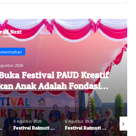
ead Next
emerintahan
Agustus 2026
da PAUD Febelina Indou di
: “Ibu Guru Sedang Melayani
 Masa Depan”
6 Agustus 2026
6 Agustus 2026
5 Agustus
26 Dorong Ekonomi dan Pariwisata Papua Barat
Festival Raimuti 2026 Resmi Dibuka, 191 Tim Ramaikan Lomba Bahari di Manokwari
DPRP Papua Barat Dorong Keterlibatan Dewan Adat dalam Penyusunan RUU Masyarakat Adat