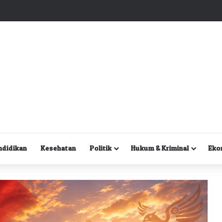
Kuasa Hukum Desak Polisi Segera Lakukan Digital Forensik HP Yanto Idorway dan Dua Saksi Kunci
ndidikan
Kesehatan
Politik
Hukum & Kriminal
Eko