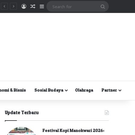
Masuk
Random Article
Sidebar
Search
for
nomi & Bisnis
Sosial Budaya
Olahraga
Partner
Update Terbaru
Festival Kopi Manokwari 2026: