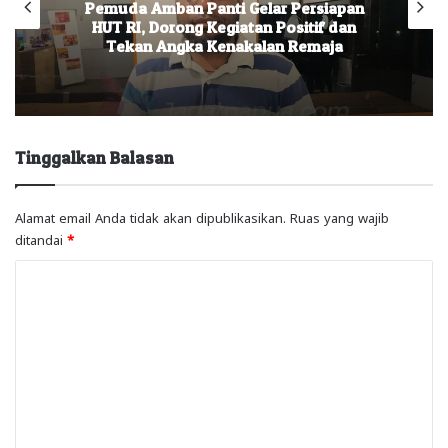
Pemuda Amban Panti Gelar Persiapan
HUT RI, Dorong Kegiatan Positif dan
Tekan Angka Kenakalan Remaja
Tinggalkan Balasan
Alamat email Anda tidak akan dipublikasikan.
Ruas yang wajib
ditandai
*
K
o
m
e
n
t