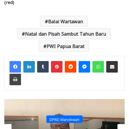
(red)
Balai Wartawan
Natal dan Pisah Sambut Tahun Baru
PWI Papua Barat
Facebook
LinkedIn
Tumblr
Pinterest
Reddit
Messenger
WhatsApp
Share via Email
Print
DPRD Manokwari