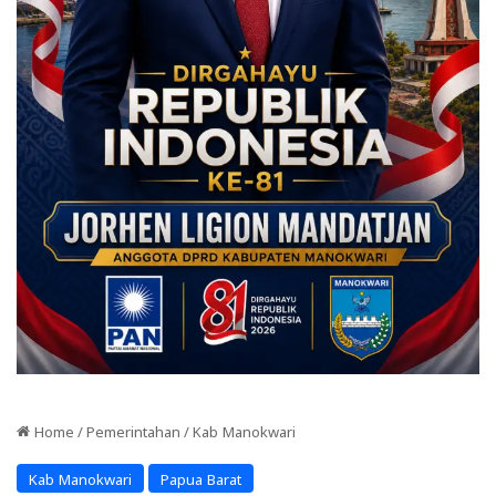
Home
/
Pemerintahan
/
Kab Manokwari
Kab Manokwari
Papua Barat