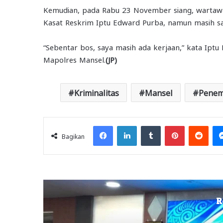
Kemudian, pada Rabu 23 November siang, wartaw
Kasat Reskrim Iptu Edward Purba, namun masih s
“Sebentar bos, saya masih ada kerjaan,” kata Iptu
Mapolres Mansel.
(JP)
Kriminalitas
Mansel
Penem
Facebook
LinkedIn
Tumblr
Pinterest
Redd
Bagikan
R