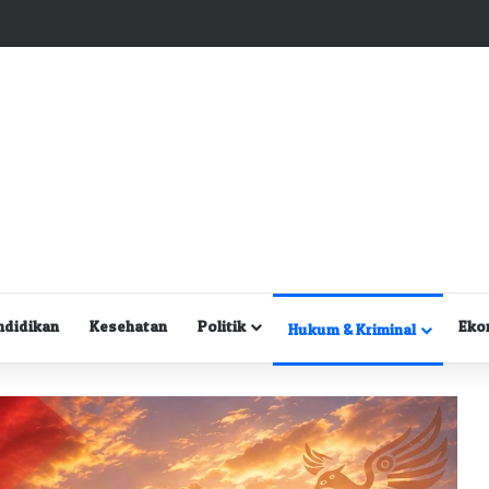
Kuasa Hukum Desak Polisi Segera Lakukan Digital Forensik HP Yanto Idorway dan Dua Saksi Kunci
ndidikan
Kesehatan
Politik
Eko
Hukum & Kriminal