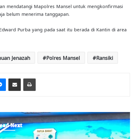
an mendatangi Mapolres Mansel untuk mengkonfirmasi
aja belum menerima tanggapan.
 Edward Purba yang pada saat itu berada di Kantin di area
uan Jenazah
Polres Mansel
Ransiki
it
Messenger
Share via Email
Print
ead Next