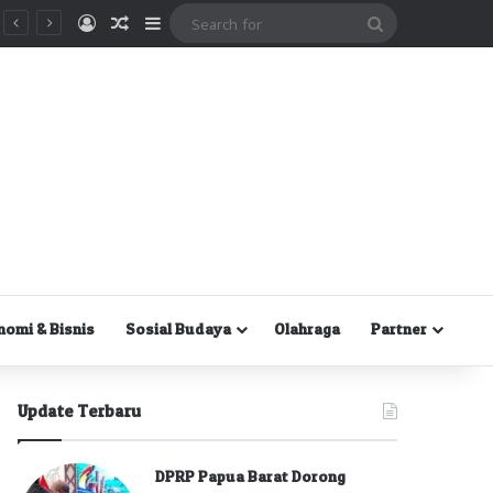
Masuk
Random Article
Sidebar
Search
for
nomi & Bisnis
Sosial Budaya
Olahraga
Partner
Update Terbaru
DPRP Papua Barat Dorong