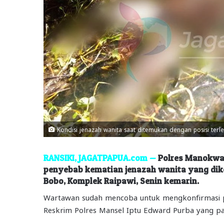
Kondisi jenazah wanita saat ditemukan dengan posisi terle
RANSIKI,
JAGATPAPUA.com
—
Polres Manokwar
penyebab kematian jenazah wanita yang diket
Bobo, Komplek Raipawi, Senin kemarin.
Wartawan sudah mencoba untuk mengkonfirmasi p
Reskrim Polres Mansel Iptu Edward Purba yang pa