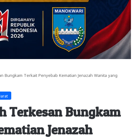
an Bungkam Terkait Penyebab Kematian Jenazah Wanita yang
arat
ih Terkesan Bungkam
ematian Jenazah