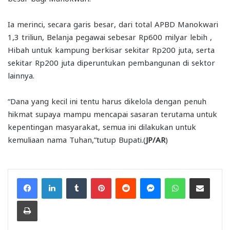
Ia merinci, secara garis besar, dari total APBD Manokwari
1,3 triliun, Belanja pegawai sebesar Rp600 milyar lebih ,
Hibah untuk kampung berkisar sekitar Rp200 juta, serta
sekitar Rp200 juta diperuntukan pembangunan di sektor
lainnya.
“Dana yang kecil ini tentu harus dikelola dengan penuh
hikmat supaya mampu mencapai sasaran terutama untuk
kepentingan masyarakat, semua ini dilakukan untuk
kemuliaan nama Tuhan,”tutup Bupati.(
JP/AR
)
Facebook
LinkedIn
Tumblr
Pinterest
Reddit
Messenger
WhatsApp
Share via Email
Print