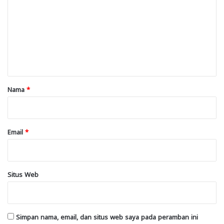
m
e
n
t
a
r
Nama
*
*
Email
*
Situs Web
Simpan nama, email, dan situs web saya pada peramban ini