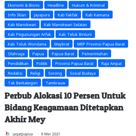
Ekonomi & Bisnis
Headline
Hukum & Kriminal
Info Iklan
Jayapura
Kab Fakfak
Kab Kaimana
Kab Manokwari
Kab Manokwari Selatan
Kab Pegunungan Arfak
Kab Teluk Bintuni
Kab Teluk Wondama
Maybrat
MRP Provinsi Papua Barat
Olahraga
Papua
Papua Barat
Pemerintahan
Pendidikan
Politik
Provinsi Papua Barat
Raja Ampat
Redaksi
Religi
Sorong
Sosial Budaya
Tak Berkategori
Tambrauw
Perbub Alokasi 10 Persen Untuk
Bidang Keagamaan Ditetapkan
Akhir Mey
jagatpapua
9 Mei 2021