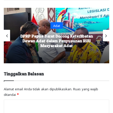
Adat
DPRP Papua Barat Dorong Keterlibatan
Dewan Adat dalam Penyusunan RUU
Masyarakat Adat
Tinggalkan Balasan
Alamat email Anda tidak akan dipublikasikan.
Ruas yang wajib
ditandai
*
K
o