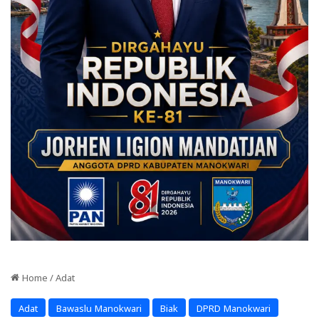
Home
/
Adat
Adat
Bawaslu Manokwari
Biak
DPRD Manokwari