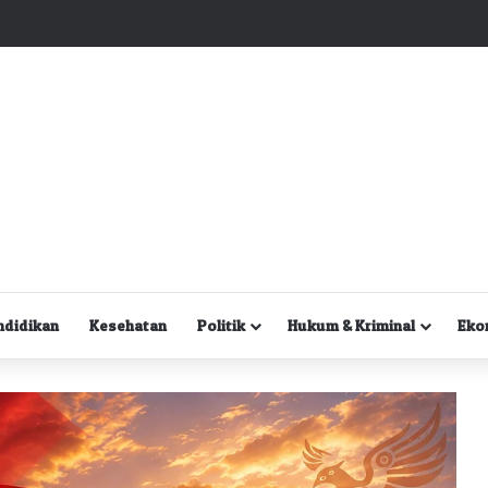
Kuasa Hukum Desak Polisi Segera Lakukan Digital Forensik HP Yanto Idorway dan Dua Saksi Kunci
ndidikan
Kesehatan
Politik
Hukum & Kriminal
Eko