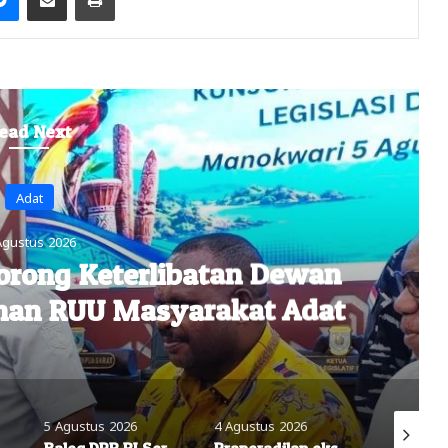
ead Next
Headline
Agustus 2026
 Mendapat Persetujuan
Wagub Minta Diakomodir
lam RUU
4 Agustus 2026
4 Agustus 2026
4 Agustus
Aspirasi di Papua Barat, Percepat Penyusunan RUU Masyarakat Adat
Praperadilan eks Ketua BKMT PB, Fitri Arniati Kandas, Hakim Nyatakan ‘Tidak Dapat Diterima’
Polres Pegaf Ungkap Alasan Kasus Kematian Yanto Idorway Belum Masuk Tahap Penyidikan