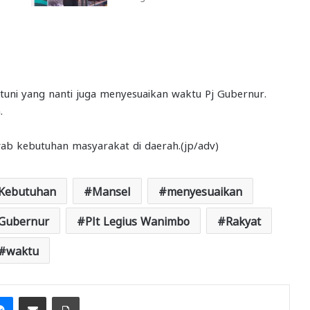
ntuni yang nanti juga menyesuaikan waktu Pj Gubernur.
.
wab kebutuhan masyarakat di daerah.(jp/adv)
Kebutuhan
Mansel
menyesuaikan
 Gubernur
Plt Legius Wanimbo
Rakyat
waktu
it
Messenger
Share via Email
Print