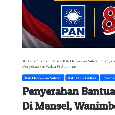
Home
/
Pemerintahan
/
Kab Manokwari Selatan
/
Penyera
Menyesuaikan Waktu Pj Gubernur
Kab Manokwari Selatan
Kab Teluk Bintuni
Provins
Penyerahan Bantuan
Di Mansel, Wanimb