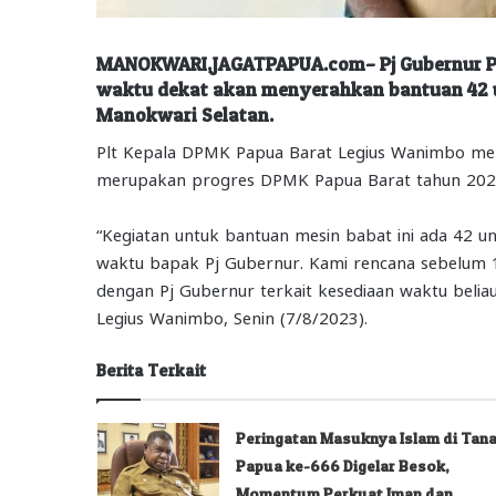
MANOKWARI,JAGATPAPUA.com– Pj Gubernur Pa
waktu dekat akan menyerahkan bantuan 42 u
Manokwari Selatan.
Plt Kepala DPMK Papua Barat Legius Wanimbo men
merupakan progres DPMK Papua Barat tahun 2023
“Kegiatan untuk bantuan mesin babat ini ada 42 un
waktu bapak Pj Gubernur. Kami rencana sebelum 17
dengan Pj Gubernur terkait kesediaan waktu beliau
Legius Wanimbo, Senin (7/8/2023).
Berita Terkait
Peringatan Masuknya Islam di Tan
Papua ke-666 Digelar Besok,
Momentum Perkuat Iman dan