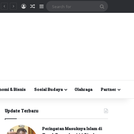
Masuk
Random Article
Sidebar
Search
for
nomi & Bisnis
Sosial Budaya
Olahraga
Partner
Update Terbaru
Peringatan Masuknya Islam di