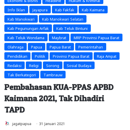
Ekonomi & Bisnis
Headline
Hukum & Kriminal
Info Iklan
Jayapura
Kab Fakfak
Kab Kaimana
Kab Manokwari
Kab Manokwari Selatan
Kab Pegunungan Arfak
Kab Teluk Bintuni
Kab Teluk Wondama
Maybrat
MRP Provinsi Papua Barat
Olahraga
Papua
Papua Barat
Pemerintahan
Pendidikan
Politik
Provinsi Papua Barat
Raja Ampat
Redaksi
Religi
Sorong
Sosial Budaya
Tak Berkategori
Tambrauw
Pembahasan KUA-PPAS APBD
Kaimana 2021, Tak Dihadiri
TAPD
jagatpapua
31 Januari 2021