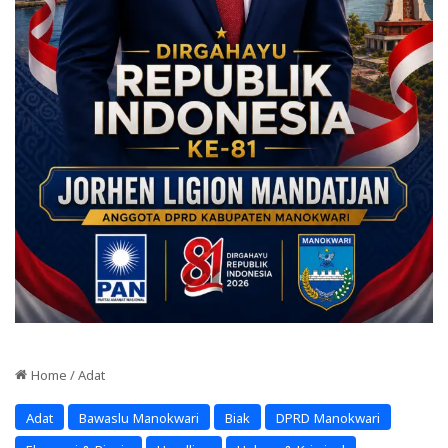
Home
/
Adat
Adat
Bawaslu Manokwari
Biak
DPRD Manokwari