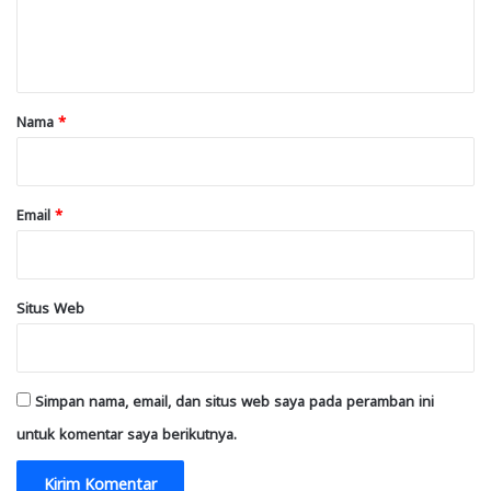
n
t
a
r
Nama
*
*
Email
*
Situs Web
Simpan nama, email, dan situs web saya pada peramban ini
untuk komentar saya berikutnya.