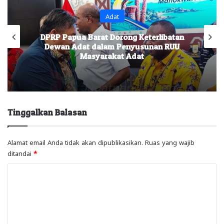
Adat
DPRP Papua Barat Dorong Keterlibatan
Dewan Adat dalam Penyusunan RUU
Masyarakat Adat
Tinggalkan Balasan
Alamat email Anda tidak akan dipublikasikan.
Ruas yang wajib
ditandai
*
K
o
m
e