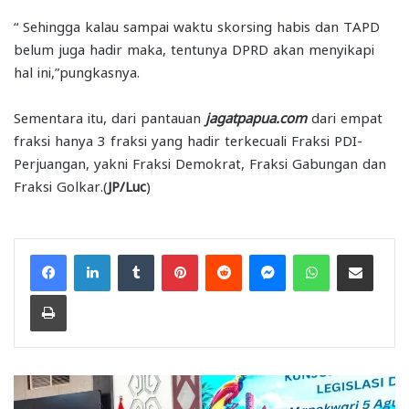
“ Sehingga kalau sampai waktu skorsing habis dan TAPD
belum juga hadir maka, tentunya DPRD akan menyikapi
hal ini,”pungkasnya.
Sementara itu, dari pantauan
jagatpapua.com
dari empat
fraksi hanya 3 fraksi yang hadir terkecuali Fraksi PDI-
Perjuangan, yakni Fraksi Demokrat, Fraksi Gabungan dan
Fraksi Golkar.(
JP/Luc
)
Facebook
LinkedIn
Tumblr
Pinterest
Reddit
Messenger
WhatsApp
Share via Email
Print