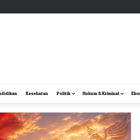
Kuasa Hukum Desak Polisi Segera Lakukan Digital Forensik HP Yanto Idorway dan Dua Saksi Kunci
ndidikan
Kesehatan
Politik
Hukum & Kriminal
Eko