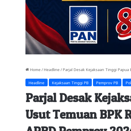
Home
/
Headline
/
Parjal Desak Kejaksaan Tinggi Papua 
Headline
Kejaksaan Tinggi PB
Pemprov PB
Po
Parjal Desak Kejak
Usut Temuan BPK RI 
APBD Pemprov 202