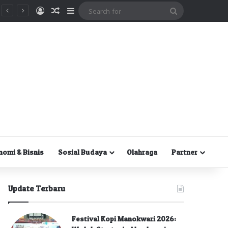
Masuk
Random Article
Sidebar
Search
for
nomi & Bisnis
Sosial Budaya
Olahraga
Partner
Update Terbaru
Festival Kopi Manokwari 2026: