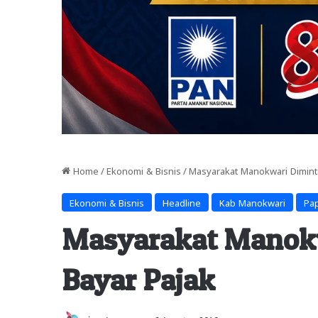
Home
/
Ekonomi & Bisnis
/
Masyarakat Manokwari Dimint
Ekonomi & Bisnis
Headline
Kab Manokwari
Pap
Masyarakat Manokw
Bayar Pajak