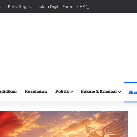
Kuasa Hukum Desak Polisi Segera Lakukan Digital Forensik HP Yanto Idorway dan Dua Saksi Kunci
ndidikan
Kesehatan
Politik
Hukum & Kriminal
Eko