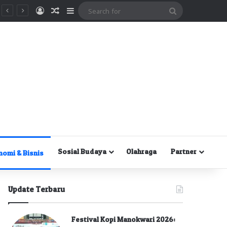
Masuk
Random Article
Sidebar
Search
for
Sosial Budaya
Olahraga
Partner
nomi & Bisnis
Update Terbaru
Festival Kopi Manokwari 2026: