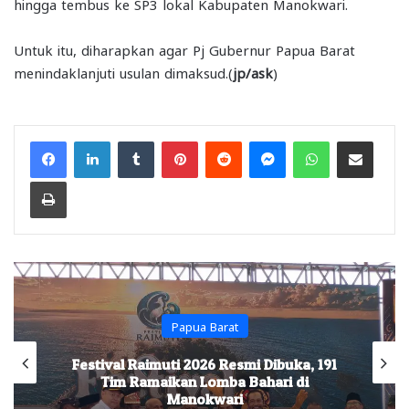
hingga tembus ke SP3 lokal Kabupaten Manokwari.
Untuk itu, diharapkan agar Pj Gubernur Papua Barat
menindaklanjuti usulan dimaksud.(
jp/ask
)
Facebook
LinkedIn
Tumblr
Pinterest
Reddit
Messenger
WhatsApp
Share via Email
Print
Papua Barat
Festival Raimuti 2026 Resmi Dibuka, 191
Tim Ramaikan Lomba Bahari di
Manokwari