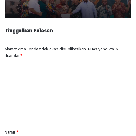
Tinggalkan Balasan
Alamat email Anda tidak akan dipublikasikan.
Ruas yang wajib
ditandai
*
K
o
m
e
n
t
a
r
Nama
*