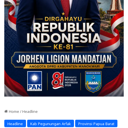
Home
/
Headline
Headline
Kab Pegunungan Arfak
Provinsi Papua Barat