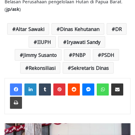
Belasan Perusahaan pengelolaan Hutan di Papua Barat.
(
jp/ask
)
Altar Sawaki
Dinas Kehutanan
DR
IIUPH
Iryawati Sandy
Jimmy Susanto
PNBP
PSDH
Rekonsiliasi
Sekretaris Dinas
Facebook
LinkedIn
Tumblr
Pinterest
Reddit
Messenger
WhatsApp
Share via Email
Print