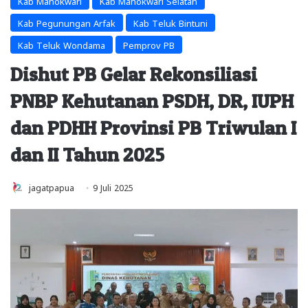
Kab Manokwari
Kab Manokwari Selatan
Kab Pegunungan Arfak
Kab Teluk Bintuni
Kab Teluk Wondama
Pemprov PB
Dishut PB Gelar Rekonsiliasi
PNBP Kehutanan PSDH, DR, IUPH
dan PDHH Provinsi PB Triwulan I
dan II Tahun 2025
jagatpapua
9 Juli 2025