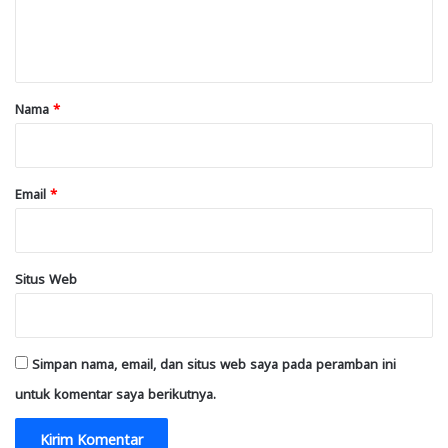
n
t
a
r
Nama
*
*
Email
*
Situs Web
Simpan nama, email, dan situs web saya pada peramban ini
untuk komentar saya berikutnya.