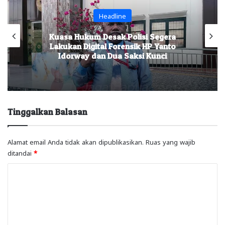
Headline
ukum Desak Polisi Segera
Praperadilan 
 Digital Forensik HP Yanto
Arniati Kanda
way dan Dua Saksi Kunci
Da
Tinggalkan Balasan
Alamat email Anda tidak akan dipublikasikan.
Ruas yang wajib
ditandai
*
K
o
m
e