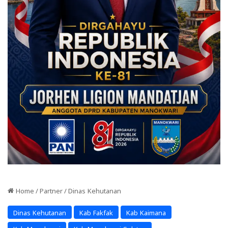
Home
/
Partner
/
Dinas Kehutanan
Dinas Kehutanan
Kab Fakfak
Kab Kaimana